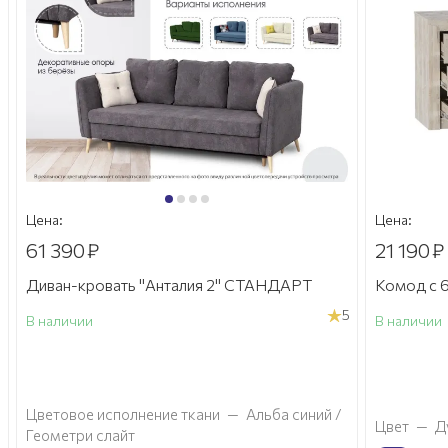
Цена:
Цена:
61 390
₽
21 190
₽
Диван-кровать "Анталия 2" СТАНДАРТ
Комод с 6
5
В наличии
В наличии
а
Цветовое исполнение ткани
—
Альба синий /
Цвет
—
Д
Геометри слайт