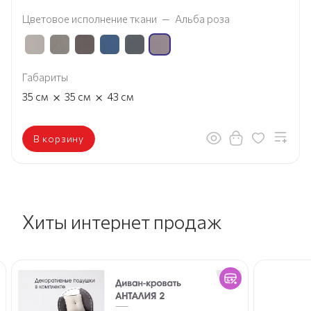
Цветовое исполнение ткани
—
Альба роза
Габариты
×
×
35
см
35
см
43
см
В корзину
Хиты интернет продаж