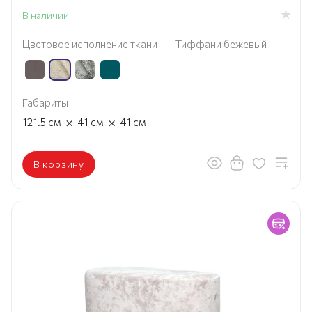
В наличии
Цветовое исполнение ткани
—
Тиффани бежевый
Габариты
×
×
121.5
см
41
см
41
см
В корзину