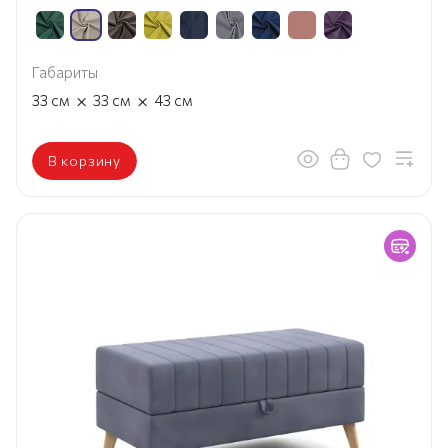
Габариты
×
×
33
см
33
см
43
см
В корзину