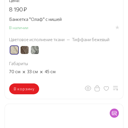
Цена:
8 190
₽
Банкетка "Олаф" с нишей
В наличии
Цветовое исполнение ткани
—
Тиффани бежевый
Габариты
×
×
70
см
33
см
45
см
В корзину