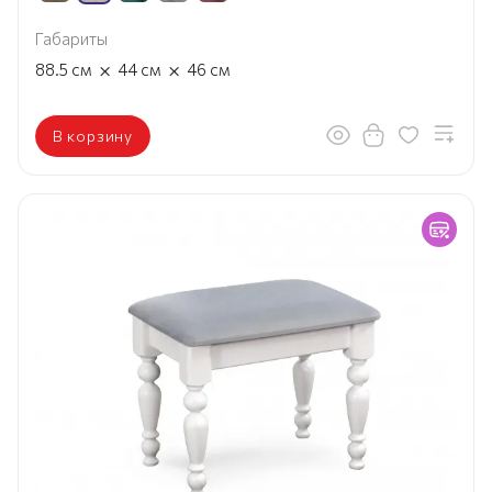
Габариты
×
×
88.5
см
44
см
46
см
В корзину