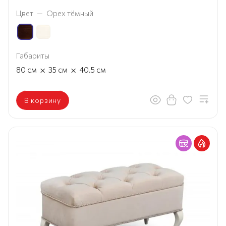
Цвет
—
Орех тёмный
Габариты
×
×
80
см
35
см
40.5
см
В корзину