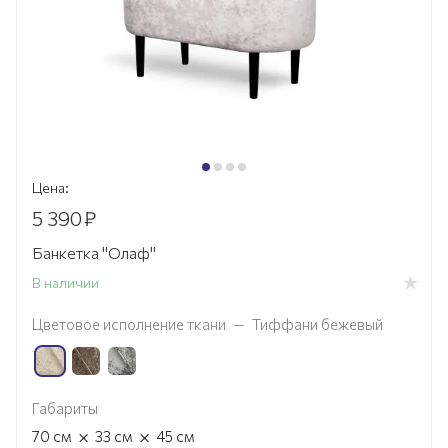
Цена:
5 390
₽
Банкетка "Олаф"
В наличии
Цветовое исполнение ткани
—
Тиффани бежевый
Габариты
×
×
70
см
33
см
45
см