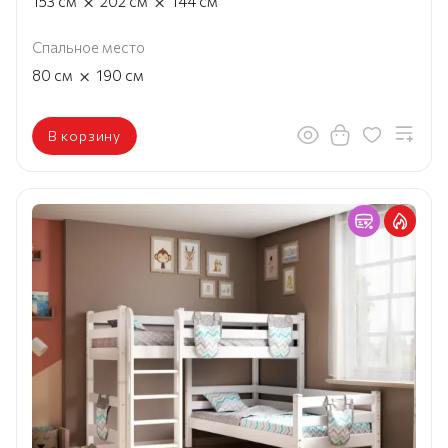
×
×
153
см
202
см
144
см
Спальное место
×
80
см
190
см
В корзину