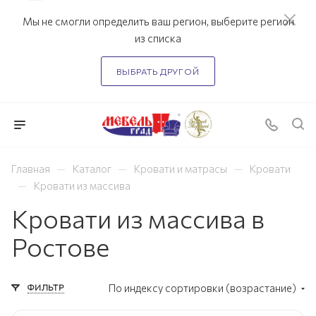
Мы не смогли определить ваш регион, выберите регион
из списка
ВЫБРАТЬ ДРУГОЙ
—
—
—
Главная
Каталог
Кровати и матрасы
Кровати
—
Кровати из массива
Кровати из массива в
Ростове
ФИЛЬТР
По индексу сортировки (возрастание)