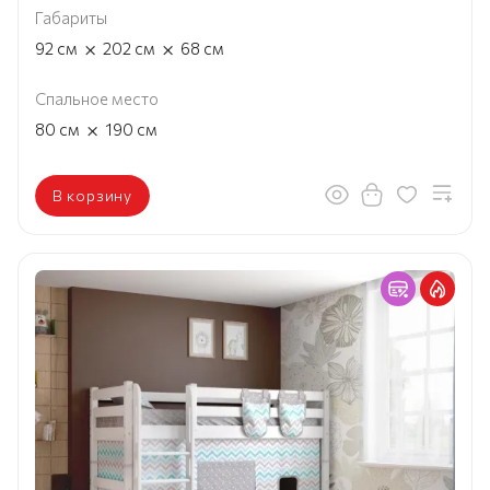
Габариты
×
×
92
см
202
см
68
см
Спальное место
×
80
см
190
см
В корзину