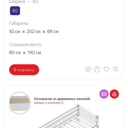
Ширина
—
80
80
Габариты
×
×
92
см
202
см
68
см
Спальное место
×
80
см
190
см
В корзину