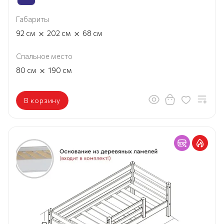
Габариты
×
×
92
см
202
см
68
см
Спальное место
×
80
см
190
см
В корзину