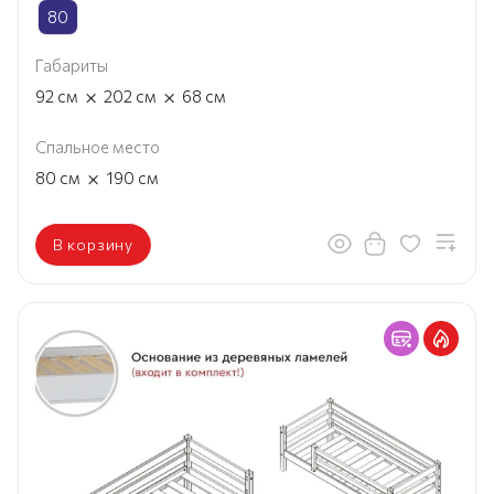
80
Габариты
×
×
92
см
202
см
68
см
Спальное место
×
80
см
190
см
В корзину