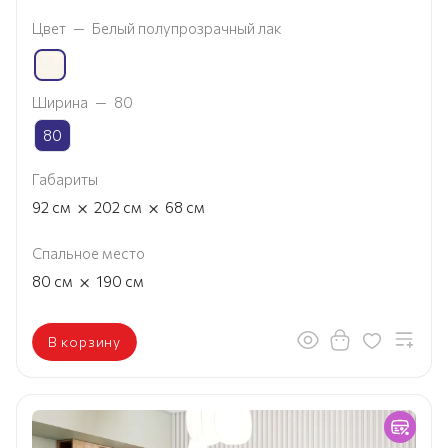
Цвет
—
Белый полупрозрачный лак
Ширина
—
80
80
Габариты
×
×
92
см
202
см
68
см
Спальное место
×
80
см
190
см
В корзину