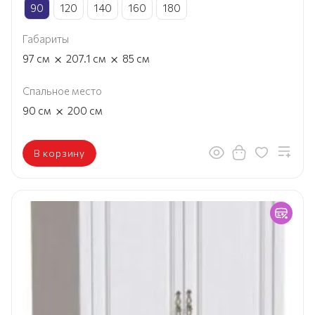
90
120
140
160
180
Габариты
×
×
97
см
207.1
см
85
см
Спальное место
×
90
см
200
см
В корзину