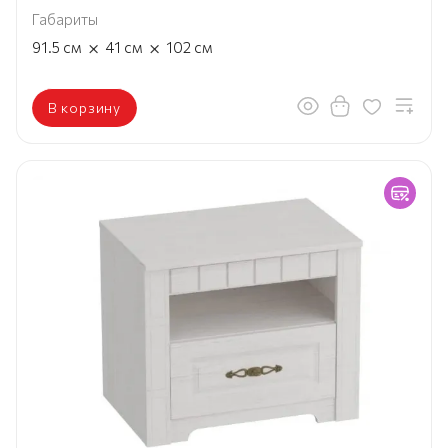
Габариты
×
×
91.5
см
41
см
102
см
В корзину