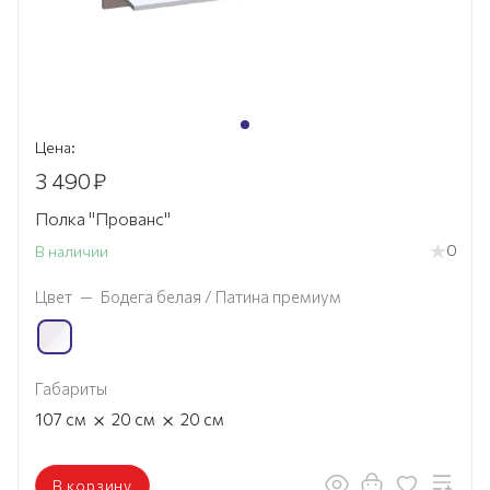
Цена:
3 490
₽
Полка "Прованс"
0
В наличии
Цвет
—
Бодега белая / Патина премиум
Габариты
×
×
107
см
20
см
20
см
В корзину