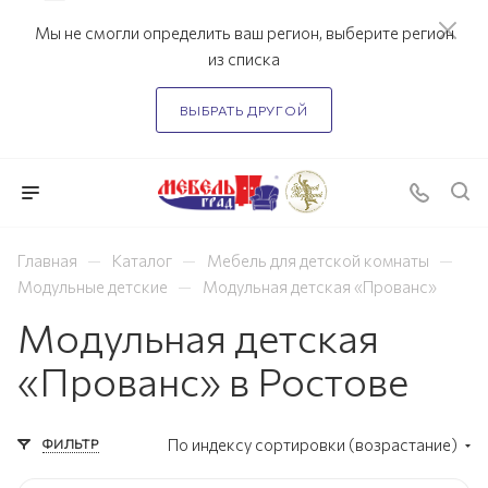
Мы не смогли определить ваш регион, выберите регион
из списка
ВЫБРАТЬ ДРУГОЙ
—
—
—
Главная
Каталог
Мебель для детской комнаты
—
Модульные детские
Модульная детская «Прованс»
Модульная детская
«Прованс» в Ростове
ФИЛЬТР
По индексу сортировки (возрастание)