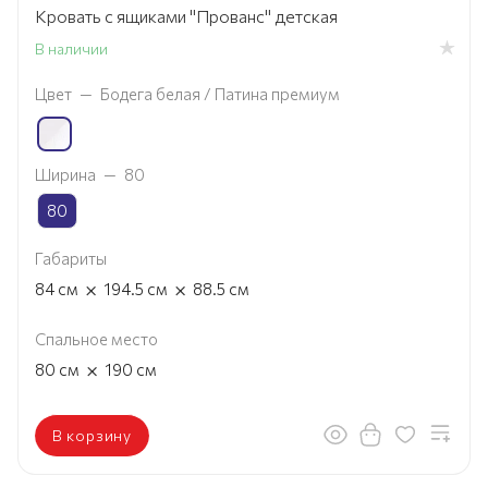
Кровать с ящиками "Прованс" детская
В наличии
Цвет
—
Бодега белая / Патина премиум
Ширина
—
80
80
Габариты
×
×
84
см
194.5
см
88.5
см
Спальное место
×
80
см
190
см
В корзину