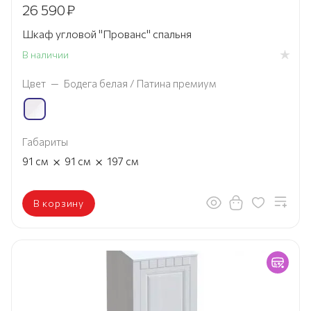
26 590
₽
Шкаф угловой "Прованс" спальня
В наличии
Цвет
—
Бодега белая / Патина премиум
Габариты
×
×
91
см
91
см
197
см
В корзину