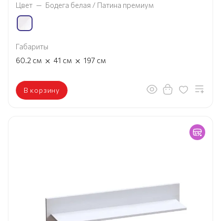
Цвет
—
Бодега белая / Патина премиум
Габариты
×
×
60.2
см
41
см
197
см
В корзину