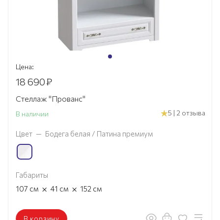
Цена:
18 690
₽
Стеллаж "Прованс"
5 | 2 отзыва
В наличии
Цвет
—
Бодега белая / Патина премиум
Габариты
×
×
107
см
41
см
152
см
В корзину