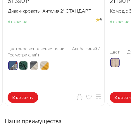
61 390
₽
21 190
₽
Диван-кровать "Анталия 2" СТАНДАРТ
Комод с 6
5
В наличии
В наличии
а
Цветовое исполнение ткани
—
Альба синий /
Цвет
—
Д
Геометри слайт
В корзину
В корзи
Наши преимущества