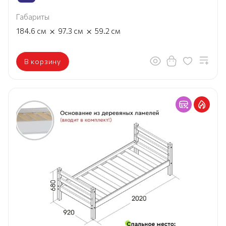
Габариты
×
×
184.6
см
97.3
см
59.2
см
В корзину