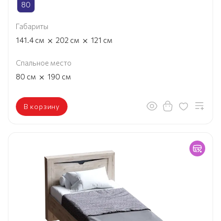
80
Габариты
×
×
141.4
см
202
см
121
см
Спальное место
×
80
см
190
см
В корзину