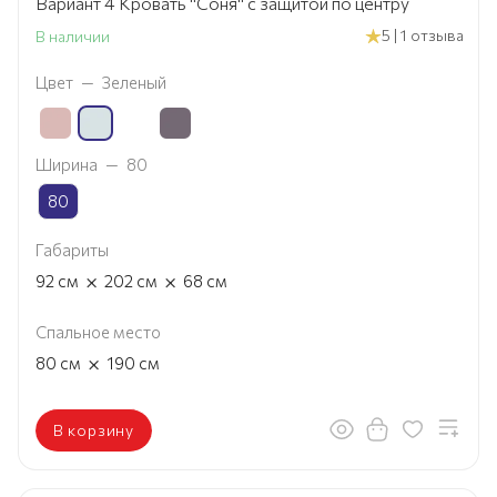
Вариант 4 Кровать "Соня" с защитой по центру
5 | 1 отзыва
В наличии
Цвет
—
Зеленый
Ширина
—
80
80
Габариты
×
×
92
см
202
см
68
см
Спальное место
×
80
см
190
см
В корзину