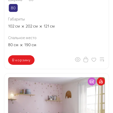
80
Габариты
×
×
102
см
202
см
121
см
Спальное место
×
80
см
190
см
В корзину