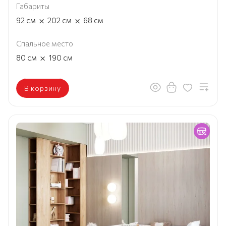
Габариты
×
×
92
см
202
см
68
см
Спальное место
×
80
см
190
см
В корзину