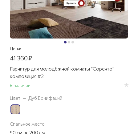
Цена:
41 360
₽
Гарнитур для молодёжной комнаты "Соренто"
композиция #2
В наличии
Цвет
—
Дуб Бонифаций
Спальное место
×
90
см
200
см