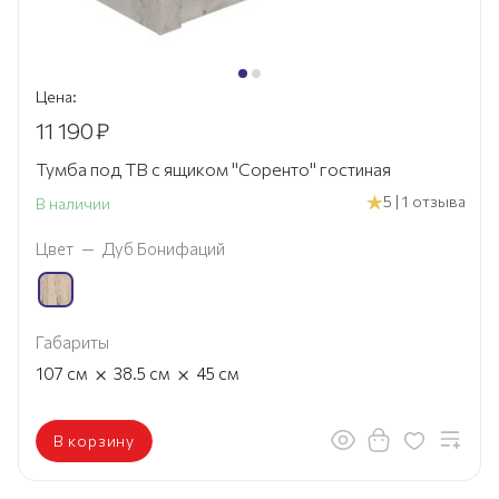
Цена:
11 190
₽
Тумба под ТВ с ящиком "Соренто" гостиная
5 | 1 отзыва
В наличии
Цвет
—
Дуб Бонифаций
Габариты
×
×
107
см
38.5
см
45
см
В корзину