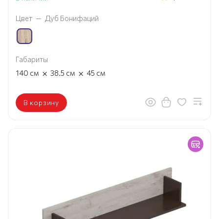
Цвет
—
Дуб Бонифаций
Габариты
×
×
140
см
38.5
см
45
см
В корзину