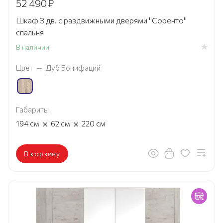
52 490
₽
Шкаф 3 дв. с раздвижными дверями "Соренто"
спальня
В наличии
Цвет
—
Дуб Бонифаций
Габариты
×
×
194
см
62
см
220
см
В корзину